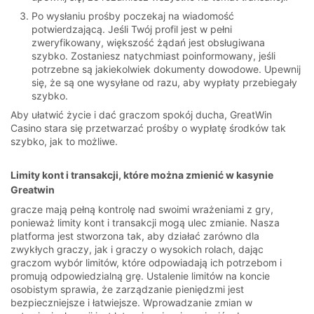
Po wysłaniu prośby poczekaj na wiadomość
potwierdzającą. Jeśli Twój profil jest w pełni
zweryfikowany, większość żądań jest obsługiwana
szybko. Zostaniesz natychmiast poinformowany, jeśli
potrzebne są jakiekolwiek dokumenty dowodowe. Upewnij
się, że są one wysyłane od razu, aby wypłaty przebiegały
szybko.
Aby ułatwić życie i dać graczom spokój ducha, GreatWin
Casino stara się przetwarzać prośby o wypłatę środków tak
szybko, jak to możliwe.
Limity kont i transakcji, które można zmienić w kasynie
Greatwin
gracze mają pełną kontrolę nad swoimi wrażeniami z gry,
ponieważ limity kont i transakcji mogą ulec zmianie. Nasza
platforma jest stworzona tak, aby działać zarówno dla
zwykłych graczy, jak i graczy o wysokich rolach, dając
graczom wybór limitów, które odpowiadają ich potrzebom i
promują odpowiedzialną grę. Ustalenie limitów na koncie
osobistym sprawia, że zarządzanie pieniędzmi jest
bezpieczniejsze i łatwiejsze. Wprowadzanie zmian w