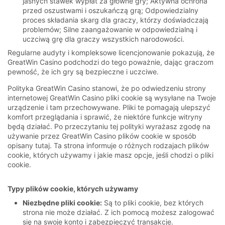
jasnych stawek wypłat za główne gry; Aktywna ochrona
przed oszustwami i oszukańczą grą; Odpowiedzialny
proces składania skarg dla graczy, którzy doświadczają
problemów; Silne zaangażowanie w odpowiedzialną i
uczciwą grę dla graczy wszystkich narodowości.
Regularne audyty i kompleksowe licencjonowanie pokazują, że
GreatWin Casino podchodzi do tego poważnie, dając graczom
pewność, że ich gry są bezpieczne i uczciwe.
Polityka GreatWin Casino stanowi, że po odwiedzeniu strony
internetowej GreatWin Casino pliki cookie są wysyłane na Twoje
urządzenie i tam przechowywane. Pliki te pomagają ulepszyć
komfort przeglądania i sprawić, że niektóre funkcje witryny
będą działać. Po przeczytaniu tej polityki wyrażasz zgodę na
używanie przez GreatWin Casino plików cookie w sposób
opisany tutaj. Ta strona informuje o różnych rodzajach plików
cookie, których używamy i jakie masz opcje, jeśli chodzi o pliki
cookie.
Typy plików cookie, których używamy
Niezbędne pliki cookie:
Są to pliki cookie, bez których
strona nie może działać. Z ich pomocą możesz zalogować
się na swoje konto i zabezpieczyć transakcje.