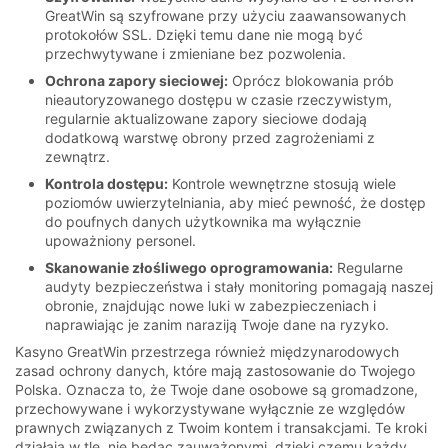
GreatWin są szyfrowane przy użyciu zaawansowanych
protokołów SSL. Dzięki temu dane nie mogą być
przechwytywane i zmieniane bez pozwolenia.
Ochrona zapory sieciowej:
Oprócz blokowania prób
nieautoryzowanego dostępu w czasie rzeczywistym,
regularnie aktualizowane zapory sieciowe dodają
dodatkową warstwę obrony przed zagrożeniami z
zewnątrz.
Kontrola dostępu:
Kontrole wewnętrzne stosują wiele
poziomów uwierzytelniania, aby mieć pewność, że dostęp
do poufnych danych użytkownika ma wyłącznie
upoważniony personel.
Skanowanie złośliwego oprogramowania:
Regularne
audyty bezpieczeństwa i stały monitoring pomagają naszej
obronie, znajdując nowe luki w zabezpieczeniach i
naprawiając je zanim naraziją Twoje dane na ryzyko.
Kasyno GreatWin przestrzega również międzynarodowych
zasad ochrony danych, które mają zastosowanie do Twojego
Polska. Oznacza to, że Twoje dane osobowe są gromadzone,
przechowywane i wykorzystywane wyłącznie ze względów
prawnych związanych z Twoim kontem i transakcjami. Te kroki
działają w tle, nie będąc zauważonymi, dzięki czemu każdy