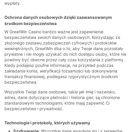
wypłaty.
Ochrona danych osobowych dzięki zaawansowanym
środkom bezpieczeństwa
W GreatWin Casino bardzo ważne jest zapewnienie
bezpieczeństwa swoich danych osobowych. Korzystając ze
złożonego zestawu zabezpieczeń cyfrowych i protokołów
wewnętrznych, GreatWin dba o to, aby Twoje dane pozostały
prywatne i nie mogły uzyskać do nich dostępu osoby, które nie
powinny być obecne przez cały czas korzystania z platformy.
Kiedy podajesz poufne informacje, na przykład podczas
zakładania konta, weryfikacji tożsamości lub dokonywania
transakcji finansowej, podlegasz rygorystycznym środkom
bezpieczeństwa.
Wszystkie Twoje dane osobowe, takie jak imię i nazwisko,
adres, dane dotyczące płatności i historia gier, są chronione
standardowymi technologiami, które mają zapewnić Ci
bezpieczeństwo i prywatność.
Technologie i protokoły, których używamy
Szyfrowanie:
Wszystkie dane wysyłane do i z serwerów