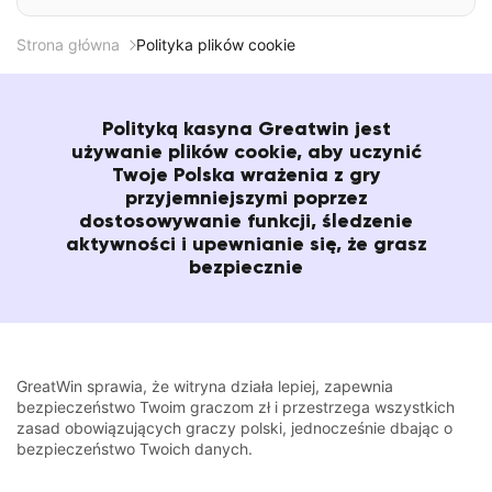
Strona główna
Polityka plików cookie
Polityką kasyna Greatwin jest
używanie plików cookie, aby uczynić
Twoje Polska wrażenia z gry
przyjemniejszymi poprzez
dostosowywanie funkcji, śledzenie
aktywności i upewnianie się, że grasz
bezpiecznie
GreatWin sprawia, że witryna działa lepiej, zapewnia
bezpieczeństwo Twoim graczom zł i przestrzega wszystkich
zasad obowiązujących graczy polski, jednocześnie dbając o
bezpieczeństwo Twoich danych.