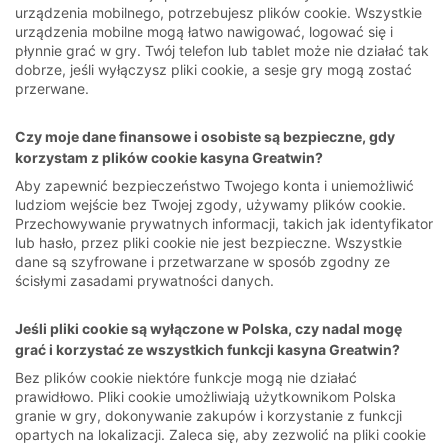
urządzenia mobilnego, potrzebujesz plików cookie. Wszystkie
urządzenia mobilne mogą łatwo nawigować, logować się i
płynnie grać w gry. Twój telefon lub tablet może nie działać tak
dobrze, jeśli wyłączysz pliki cookie, a sesje gry mogą zostać
przerwane.
Czy moje dane finansowe i osobiste są bezpieczne, gdy
korzystam z plików cookie kasyna Greatwin?
Aby zapewnić bezpieczeństwo Twojego konta i uniemożliwić
ludziom wejście bez Twojej zgody, używamy plików cookie.
Przechowywanie prywatnych informacji, takich jak identyfikator
lub hasło, przez pliki cookie nie jest bezpieczne. Wszystkie
dane są szyfrowane i przetwarzane w sposób zgodny ze
ścisłymi zasadami prywatności danych.
Jeśli pliki cookie są wyłączone w Polska, czy nadal mogę
grać i korzystać ze wszystkich funkcji kasyna Greatwin?
Bez plików cookie niektóre funkcje mogą nie działać
prawidłowo. Pliki cookie umożliwiają użytkownikom Polska
granie w gry, dokonywanie zakupów i korzystanie z funkcji
opartych na lokalizacji. Zaleca się, aby zezwolić na pliki cookie