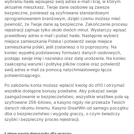
wybraniu hasła wpisujesz swój adres e-mail i kraj, w którym
aktualnie mieszkasz. Twoje dane osobowe są zawsze
bezpieczne, ponieważ są szyfrowane standardowym
oprogramowaniem branżowym, dzięki czemu możesz mieć
pewność, że Twoje dane są bezpieczne. Zakończenie procesu
rejestracji zajmuje tylko około dwóch minut. Wystarczy wpisać
prawidłowy adres e-mail i podać hasło. Następnie wybierz
miejsce zamieszkania Polska i potwierdź swoje miejsce
zamieszkania polski, jeśli zostaniesz o to poproszony. Na
koniec wypełnij podstawowy formularz danych osobowych,
podając swoje imię i nazwisko oraz datę urodzenia. Na koniec
zaakceptuj warunki i politykę plików cookie oraz potwierdź
swój adres e-mail za pomocą natychmiastowego łącza
potwierdzającego.
Po założeniu konta możesz wpłacić kwotę do zł10 i otrzymać
wszelkie dostępne bonusy powitalne. Aby pokazać swoje
zaangażowanie w bezpieczeństwo, wszystkie wrażliwe pola są
szyfrowane 256-bitowo, a kasyno nigdy nie przekaże Twoich
danych nikomu innemu. Kasyno GreatWin od samego początku
dba o bezpieczeństwo i wygodę graczy, o czym świadczy
szybki i bezpieczny proces rejestracji.
Łatwe opcje depozytu dla graczy