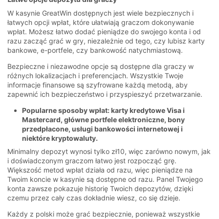
W kasynie GreatWin dostępnych jest wiele bezpiecznych i
łatwych opcji wpłat, które ułatwiają graczom dokonywanie
wpłat. Możesz łatwo dodać pieniądze do swojego konta i od
razu zacząć grać w gry, niezależnie od tego, czy lubisz karty
bankowe, e-portfele, czy bankowość natychmiastową.
Bezpieczne i niezawodne opcje są dostępne dla graczy w
różnych lokalizacjach i preferencjach. Wszystkie Twoje
informacje finansowe są szyfrowane każdą metodą, aby
zapewnić ich bezpieczeństwo i przyspieszyć przetwarzanie.
Popularne sposoby wpłat: karty kredytowe Visa i
Mastercard, główne portfele elektroniczne, bony
przedpłacone, usługi bankowości internetowej i
niektóre kryptowaluty.
Minimalny depozyt wynosi tylko zł10, więc zarówno nowym, jak
i doświadczonym graczom łatwo jest rozpocząć grę.
Większość metod wpłat działa od razu, więc pieniądze na
Twoim koncie w kasynie są dostępne od razu. Panel Twojego
konta zawsze pokazuje historię Twoich depozytów, dzięki
czemu przez cały czas dokładnie wiesz, co się dzieje.
Każdy z polski może grać bezpiecznie, ponieważ wszystkie