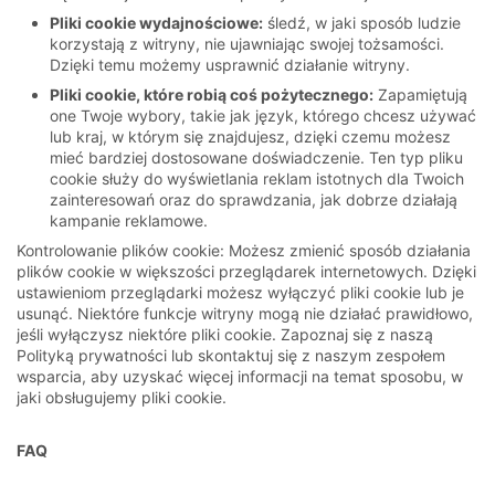
Pliki cookie wydajnościowe:
śledź, w jaki sposób ludzie
korzystają z witryny, nie ujawniając swojej tożsamości.
Dzięki temu możemy usprawnić działanie witryny.
Pliki cookie, które robią coś pożytecznego:
Zapamiętują
one Twoje wybory, takie jak język, którego chcesz używać
lub kraj, w którym się znajdujesz, dzięki czemu możesz
mieć bardziej dostosowane doświadczenie. Ten typ pliku
cookie służy do wyświetlania reklam istotnych dla Twoich
zainteresowań oraz do sprawdzania, jak dobrze działają
kampanie reklamowe.
Kontrolowanie plików cookie: Możesz zmienić sposób działania
plików cookie w większości przeglądarek internetowych. Dzięki
ustawieniom przeglądarki możesz wyłączyć pliki cookie lub je
usunąć. Niektóre funkcje witryny mogą nie działać prawidłowo,
jeśli wyłączysz niektóre pliki cookie. Zapoznaj się z naszą
Polityką prywatności lub skontaktuj się z naszym zespołem
wsparcia, aby uzyskać więcej informacji na temat sposobu, w
jaki obsługujemy pliki cookie.
FAQ