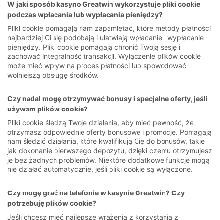
W jaki sposób kasyno Greatwin wykorzystuje pliki cookie
podczas wpłacania lub wypłacania pieniędzy?
Pliki cookie pomagają nam zapamiętać, które metody płatności
najbardziej Ci się podobają i ułatwiają wpłacanie i wypłacanie
pieniędzy. Pliki cookie pomagają chronić Twoją sesję i
zachować integralność transakcji. Wyłączenie plików cookie
może mieć wpływ na proces płatności lub spowodować
wolniejszą obsługę środków.
Czy nadal mogę otrzymywać bonusy i specjalne oferty, jeśli
używam plików cookie?
Pliki cookie śledzą Twoje działania, aby mieć pewność, że
otrzymasz odpowiednie oferty bonusowe i promocje. Pomagają
nam śledzić działania, które kwalifikują Cię do bonusów, takie
jak dokonanie pierwszego depozytu, dzięki czemu otrzymujesz
je bez żadnych problemów. Niektóre dodatkowe funkcje mogą
nie działać automatycznie, jeśli pliki cookie są wyłączone.
Czy mogę grać na telefonie w kasynie Greatwin? Czy
potrzebuję plików cookie?
Jeśli chcesz mieć najlepsze wrażenia z korzystania z